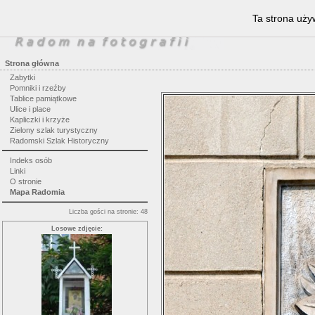
Ta strona uży
Strona główna
Zabytki
Pomniki i rzeźby
Tablice pamiątkowe
Ulice i place
Kapliczki i krzyże
Zielony szlak turystyczny
Radomski Szlak Historyczny
Indeks osób
Linki
O stronie
Mapa Radomia
Liczba gości na stronie: 48
Losowe zdjęcie: