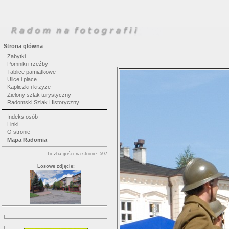
Strona główna
Zabytki
Pomniki i rzeźby
Tablice pamiątkowe
Ulice i place
Kapliczki i krzyże
Zielony szlak turystyczny
Radomski Szlak Historyczny
Indeks osób
Linki
O stronie
Mapa Radomia
Liczba gości na stronie: 597
Losowe zdjęcie: