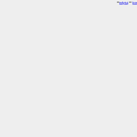
**
edytuj
**
kon