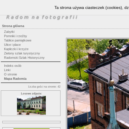
Ta strona używa ciasteczek (cookies), dz
Strona główna
Zabytki
Pomniki i rzeźby
Tablice pamiątkowe
Ulice i place
Kapliczki i krzyże
Zielony szlak turystyczny
Radomski Szlak Historyczny
Indeks osób
Linki
O stronie
Mapa Radomia
Liczba gości na stronie: 42
Losowe zdjęcie: