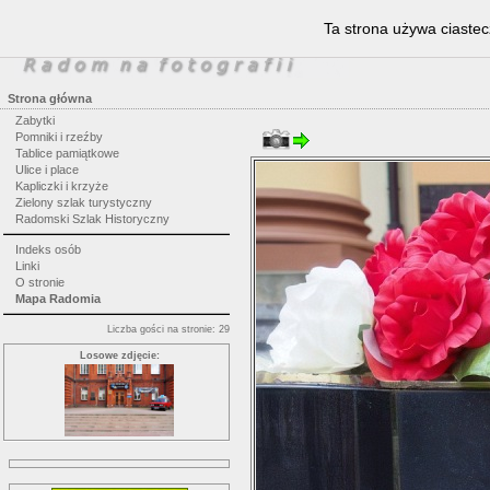
Ta strona używa ciastec
Strona główna
Zabytki
Pomniki i rzeźby
Tablice pamiątkowe
Ulice i place
Kapliczki i krzyże
Zielony szlak turystyczny
Radomski Szlak Historyczny
Indeks osób
Linki
O stronie
Mapa Radomia
Liczba gości na stronie: 29
Losowe zdjęcie: