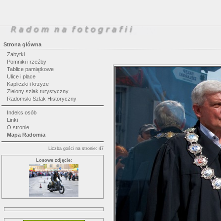
Strona główna
Zabytki
Pomniki i rzeźby
Tablice pamiątkowe
Ulice i place
Kapliczki i krzyże
Zielony szlak turystyczny
Radomski Szlak Historyczny
Indeks osób
Linki
O stronie
Mapa Radomia
Liczba gości na stronie: 47
Losowe zdjęcie: