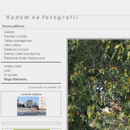
Strona główna
Zabytki
Pomniki i rzeźby
Tablice pamiątkowe
Ulice i place
Kapliczki i krzyże
Zielony szlak turystyczny
Radomski Szlak Historyczny
Indeks osób
Linki
O stronie
Mapa Radomia
Liczba gości na stronie: 52
Losowe zdjęcie: