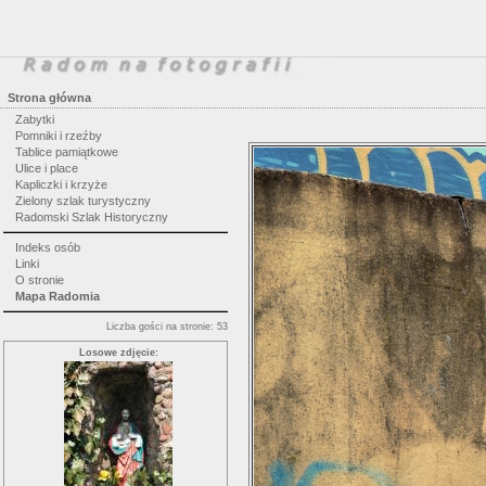
Strona główna
Zabytki
Pomniki i rzeźby
Tablice pamiątkowe
Ulice i place
Kapliczki i krzyże
Zielony szlak turystyczny
Radomski Szlak Historyczny
Indeks osób
Linki
O stronie
Mapa Radomia
Liczba gości na stronie: 53
Losowe zdjęcie: