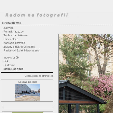
Strona główna
Zabytki
Pomniki i rzeźby
Tablice pamiątkowe
Ulice i place
Kapliczki i krzyże
Zielony szlak turystyczny
Radomski Szlak Historyczny
Indeks osób
Linki
O stronie
Mapa Radomia
Liczba gości na stronie: 34
Losowe zdjęcie: