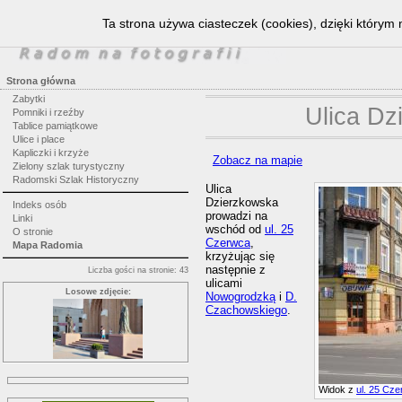
Ta strona używa ciasteczek (cookies), dzięki którym 
Strona główna
Zabytki
Ulica Dz
Pomniki i rzeźby
Tablice pamiątkowe
Ulice i place
Kapliczki i krzyże
Zobacz na mapie
Zielony szlak turystyczny
Radomski Szlak Historyczny
Ulica
Dzierzkowska
Indeks osób
prowadzi na
Linki
wschód od
ul. 25
O stronie
Czerwca
,
Mapa Radomia
krzyżując się
następnie z
Liczba gości na stronie: 43
ulicami
Losowe zdjęcie:
Nowogrodzką
i
D.
Czachowskiego
.
Widok z
ul. 25 Cz