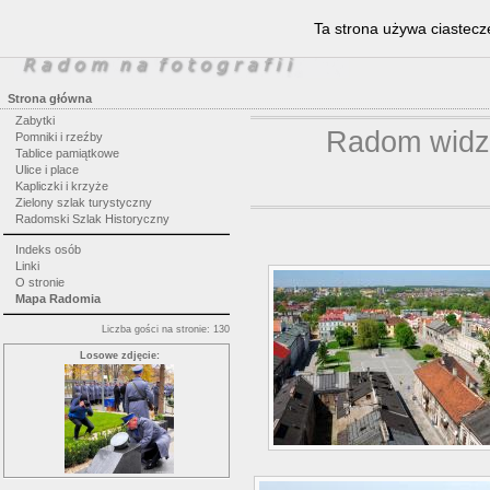
Ta strona używa ciastecze
Strona główna
Zabytki
Radom widzi
Pomniki i rzeźby
Tablice pamiątkowe
Ulice i place
Kapliczki i krzyże
Zielony szlak turystyczny
Radomski Szlak Historyczny
Indeks osób
Linki
O stronie
Mapa Radomia
Liczba gości na stronie: 130
Losowe zdjęcie: