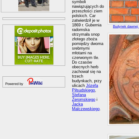
symboli
nawiązujących do
przeszłości ziem
polskich. Car
zatwierdził je w
1869 r. Gubernia
Budynek dawnej
radomska
otrzymała snop
złotego zboża
pomiędzy dwoma
srebrnymi
młotami na
czerwonym tle.
Do czasów
obecnych herb
zachował się na
trzech
budynkach, przy
Powered by
ulicach
Józefa
Piłsudskiego
,
Stefana
Żeromskiego
i
Jacka
Malczewskiego
.