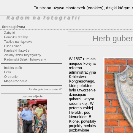
Ta strona używa ciasteczek (cookies), dzięki którym 
Strona główna
Zabytki
Herb guber
Pomniki i rzeźby
Tablice pamiątkowe
Ulice i place
Kapliczki i krzyże
Zielony szlak turystyczny
W 1867 r. miała
Radomski Szlak Historyczny
miejsce kolejna
reforma
Indeks osób
administracyjna
Linki
Królestwa
O stronie
Kongresowego,
Mapa Radomia
której efektem
Liczba gości na stronie: 65
było utworzenie
dziesięciu
Losowe zdjęcie:
guberni, w tym
radomskiej. W
petersburskiej
Heroldii, pod
kierunkiem B.
Kione, powstały
projekty herbów
pozbawione