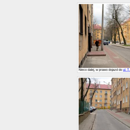
Nieco dalej, w prawo dojazd do
ul. T