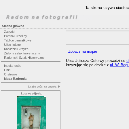
Ta strona używa ciastec
Strona główna
Zabytki
Pomniki i rzeźby
Tablice pamiątkowe
Ulice i place
Kapliczki i krzyże
Zobacz na mapie
Zielony szlak turystyczny
Radomski Szlak Historyczny
Ulica Juliusza Osterwy prowadzi od
u
krzyżując się po drodze z
ul. W. Bog
Indeks osób
Linki
O stronie
Mapa Radomia
Liczba gości na stronie: 34
Losowe zdjęcie: