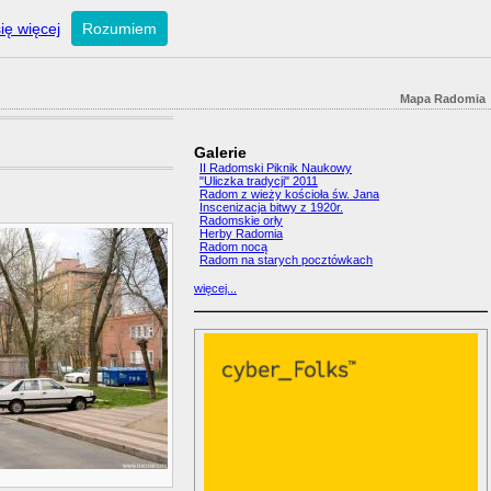
ię więcej
Rozumiem
Mapa Radomia
Galerie
II Radomski Piknik Naukowy
"Uliczka tradycji" 2011
Radom z wieży kościoła św. Jana
Inscenizacja bitwy z 1920r.
Radomskie orły
Herby Radomia
Radom nocą
Radom na starych pocztówkach
więcej...