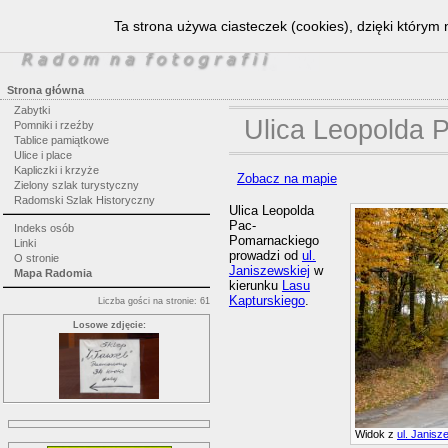
Ta strona używa ciasteczek (cookies), dzięki którym 
Strona główna
Zabytki
Ulica Leopolda 
Pomniki i rzeźby
Tablice pamiątkowe
Ulice i place
Kapliczki i krzyże
Zobacz na mapie
Zielony szlak turystyczny
Radomski Szlak Historyczny
Ulica Leopolda
Pac-
Indeks osób
Pomarnackiego
Linki
prowadzi od
ul.
O stronie
Janiszewskiej
w
Mapa Radomia
kierunku
Lasu
Kapturskiego
.
Liczba gości na stronie: 61
Losowe zdjęcie:
Widok z
ul. Janisz