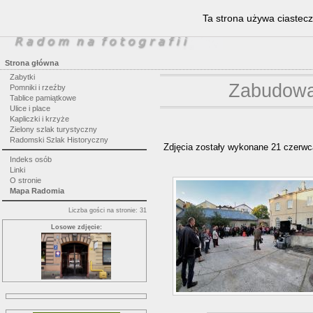
Ta strona używa ciastecz
Strona główna
Zabytki
Zabudowan
Pomniki i rzeźby
Tablice pamiątkowe
Ulice i place
Kapliczki i krzyże
Zielony szlak turystyczny
Radomski Szlak Historyczny
Zdjęcia zostały wykonane 21 czerwca
Indeks osób
Linki
O stronie
Mapa Radomia
Liczba gości na stronie: 31
Losowe zdjęcie: