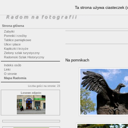
Ta strona używa ciasteczek (c
Strona główna
Zabytki
Pomniki i rzeźby
Tablice pamiątkowe
Ulice i place
Kapliczki i krzyże
Zielony szlak turystyczny
Radomski Szlak Historyczny
Na pomnikach
Indeks osób
Linki
O stronie
Mapa Radomia
Liczba gości na stronie: 23
Losowe zdjęcie: