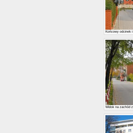
Końcowy odcinek i
Widok na zachód 