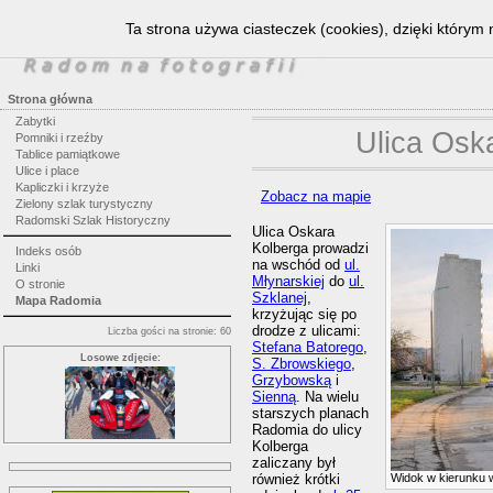
Ta strona używa ciasteczek (cookies), dzięki którym 
Strona główna
Zabytki
Ulica Osk
Pomniki i rzeźby
Tablice pamiątkowe
Ulice i place
Kapliczki i krzyże
Zobacz na mapie
Zielony szlak turystyczny
Radomski Szlak Historyczny
Ulica Oskara
Kolberga prowadzi
Indeks osób
na wschód od
ul.
Linki
Młynarskiej
do
ul.
O stronie
Szklanej
,
Mapa Radomia
krzyżując się po
drodze z ulicami:
Liczba gości na stronie: 60
Stefana Batorego
,
Losowe zdjęcie:
S. Zbrowskiego
,
Grzybowską
i
Sienną
. Na wielu
starszych planach
Radomia do ulicy
Kolberga
zaliczany był
również krótki
Widok w kierunku