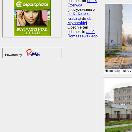
odcinek od
ul. 25
Czerwca
(skrzyżowanie z
ul. K. Kelles-
Krauza
) do
ul.
Młynarskiej
.
Obecnie ten
odcinek to
al. Z.
Romaszewskiego
.
Powered by
Nieco dalej - skrz