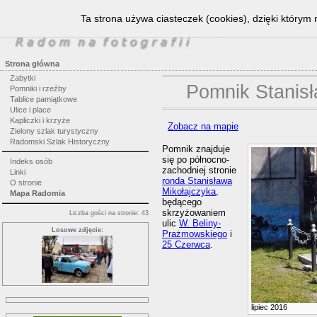
Ta strona używa ciasteczek (cookies), dzięki którym 
Strona główna
Zabytki
Pomnik Stanisł
Pomniki i rzeźby
Tablice pamiątkowe
Ulice i place
Kapliczki i krzyże
Zobacz na mapie
Zielony szlak turystyczny
Radomski Szlak Historyczny
Pomnik znajduje
się po północno-
Indeks osób
zachodniej stronie
Linki
ronda Stanisława
O stronie
Mikołajczyka
,
Mapa Radomia
będącego
skrzyżowaniem
Liczba gości na stronie: 43
ulic
W. Beliny-
Losowe zdjęcie:
Prażmowskiego
i
25 Czerwca
.
lipiec 2016