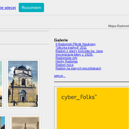
ię więcej
Rozumiem
Mapa Radomi
Galerie
II Radomski Piknik Naukowy
"Uliczka tradycji" 2011
Radom z wieży kościoła św. Jana
Inscenizacja bitwy z 1920r.
Radomskie orły
Herby Radomia
Radom nocą
Radom na starych pocztówkach
więcej...