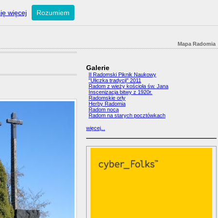
ię więcej
Rozumiem
Mapa Radomia
Galerie
II Radomski Piknik Naukowy
"Uliczka tradycji" 2011
Radom z wieży kościoła św. Jana
Inscenizacja bitwy z 1920r.
Radomskie orły
Herby Radomia
Radom nocą
Radom na starych pocztówkach
więcej...