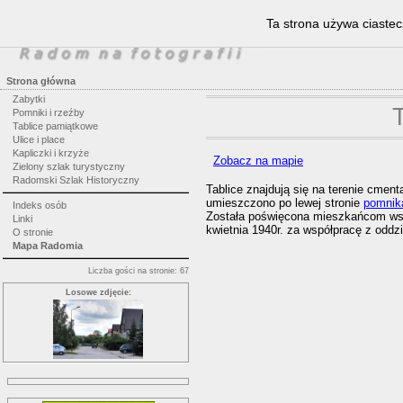
Ta strona używa ciastec
Strona główna
Zabytki
Pomniki i rzeźby
Tablice pamiątkowe
Ulice i place
Kapliczki i krzyże
Zobacz na mapie
Zielony szlak turystyczny
Radomski Szlak Historyczny
Tablice znajdują się na terenie cment
umieszczono po lewej stronie
pomnik
Indeks osób
Została poświęcona mieszkańcom wsi 
Linki
kwietnia 1940r. za współpracę z oddz
O stronie
Mapa Radomia
Liczba gości na stronie: 67
Losowe zdjęcie: