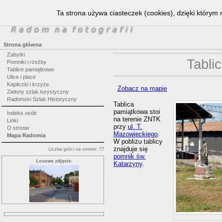
Ta strona używa ciasteczek (cookies), dzięki którym 
Strona główna
Zabytki
Tabli
Pomniki i rzeźby
Tablice pamiątkowe
Ulice i place
Kapliczki i krzyże
Zobacz na mapie
Zielony szlak turystyczny
Radomski Szlak Historyczny
Tablica
pamiątkowa stoi
Indeks osób
na terenie ZNTK
Linki
przy
ul. T.
O stronie
Mazowieckiego
.
Mapa Radomia
W pobliżu tablicy
znajduje się
Liczba gości na stronie: 77
pomnik św.
Losowe zdjęcie:
Katarzyny
.